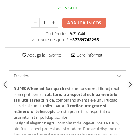
IN STOC
ADAUGA IN COS
Cod Produs:
9.Z1044
Ai nevoie de ajutor?
+37369742295
Adauga la Favorite
Cere informatii
Descriere
RUPES Wheeled Backpack
este un rucsac multifuncțional
conceput pentru
călătorii, transportul echipamentelor
sau utilizarea zilnică
, combinând avantajele unui rucsac
cu cele ale unui troller. Datorită
roților integrate și
mânerului telescopic
, acesta poate fi transportat cu
ușurință în timpul deplasărilor.
Designul elegant
negru
, completat de
logo-ul roșu RUPES
,
oferă un aspect profesional și modern. Rucsacul dispune de
trei compartimente principale spațioase
și numeroase