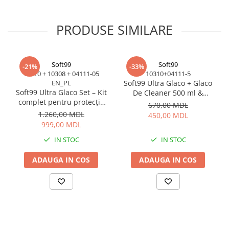
Dimensiuni:
Lungime:
34 cm
PRODUSE SIMILARE
Înălțime:
50 cm
Lățime:
22 cm
Soft99
Soft99
-21%
-33%
10310 + 10308 + 04111-05
10310+04111-5
EN_PL
Soft99 Ultra Glaco + Glaco
Soft99 Ultra Glaco Set – Kit
De Cleaner 500 ml &
complet pentru protecția
Brățară Cadou – Set
670,00 MDL
geamurilor, durabilitate 12
premium pentru protecția
1.260,00 MDL
450,00 MDL
luni
geamurilor, vizibilitate
999,00 MDL
maximă pe timp de ploaie
IN STOC
IN STOC
ADAUGA IN COS
ADAUGA IN COS