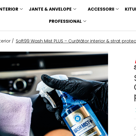
INTERIOR
JANTE & ANVELOPE
ACCESSORII
KITU
PROFESSIONAL
terior /
Soft99 Wash Mist PLUS – Curățător interior & strat protec
C
a