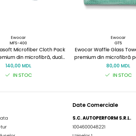
Ewocar
Ewocar
MFS-400
GT5
asoft Microfiber Cloth Pack
Ewocar Waffle Glass Tow
emium din microfibră, dual-
premium din microfibră pe
tru detailing profesionist
fără urme
140,00 MDL
80,00 MDL
IN STOC
IN STOC
Date Comerciale
lata
S.C. AUTOPERFORM S.R.L.
etur
1004600048221
duselor
Uzinelor 1