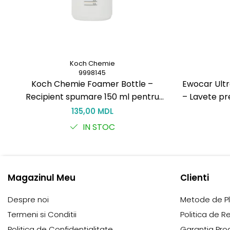
Koch Chemie
9998145
Koch Chemie Foamer Bottle –
Ewocar Ultr
Recipient spumare 150 ml pentru
– Lavete pr
curățare eficientă
pile, pen
135,00 MDL
IN STOC
Magazinul Meu
Clienti
Despre noi
Metode de P
Termeni si Conditii
Politica de R
Politica de Confidentialitate
Garantia Pro