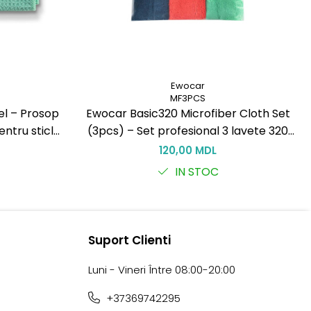
Reduce depunerea prafului timp de ~7 zile
Neutralizează mirosurile neplăcute
Sigur pentru plastic, piele artificială, ecrane, sticlă și
țesături
Format portabil, ideal pentru a fi luat în mașină
Ewocar
MF3PCS
Nu lasă urme sau peliculă grasă
el – Prosop
Ewocar Basic320 Microfiber Cloth Set
Miros discret și proaspăt
ntru sticlă
(3pcs) – Set profesional 3 lavete 320
g/m² pentru corecție și întreținere
120,00 MDL
auto
IN STOC
Suport Clienti
Luni - Vineri Între 08:00-20:00
+37369742295