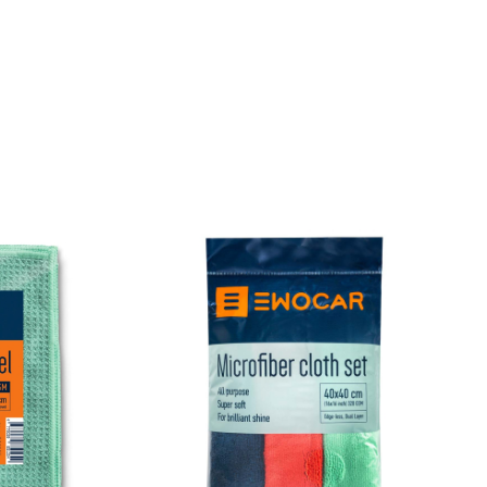
mereu la îndemână
Sticla este concepută astfel încât să încapă în
majoritatea suporturilor de pahare, fiind perfectă pentru
utilizarea de zi cu zi, pe drum, în garaj sau la birou.
🔸 Film protector activ –
până la 7 zile
Formula avansată creează un strat invizibil ce:
împiedică depunerea prafului
reduce murdărirea rapidă
face curățarea ulterioară mult mai ușoară
Beneficii principale
Curățare + protecție într-un singur produs