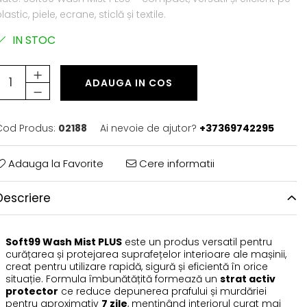
lastic, piele, ecrane, sticlă și textile.
IN STOC
ADAUGA IN COS
Cod Produs:
02188
Ai nevoie de ajutor?
+37369742295
Adauga la Favorite
Cere informatii
Descriere
Soft99 Wash Mist PLUS
este un produs versatil pentru
curățarea și protejarea suprafețelor interioare ale mașinii,
creat pentru utilizare rapidă, sigură și eficientă în orice
situație. Formula îmbunătățită formează un
strat activ
protector
ce reduce depunerea prafului și murdăriei
pentru aproximativ
7 zile
, menținând interiorul curat mai