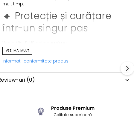
mult timp.
🔸 Protecție și curățare
într-un singur pas
Wash Mist PLUS acționează pe:
VEZI MAI MULT
plastic
Informatii conformitate produs
piele artificială
ecrane LCD
Review-uri
(0)
suprafețe lucioase
sticlă
țesături
Produsul nu doar curăță eficient, ci și
neutralizează
Produse Premium
mirosurile neplăcute
, fiind ideal pentru tapițerii textile
Calitate superioară
sau zone expuse contaminării organice.
🔸 Design compact –