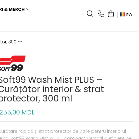
RI & MERCH
RO
tor, 300 ml
Soft99 Wash Mist PLUS –
Curățător interior & strat
protector, 300 ml
255,00 MDL
urățare rapidă și strat protector de 7 zile pentru interiorul
uto. Soft99 Wash Mist PLUS – compact, versatil și eficient pe