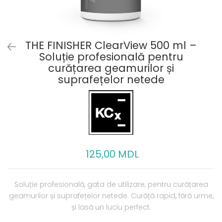
THE FINISHER ClearView 500 ml –
Soluție profesională pentru
curățarea geamurilor și
suprafețelor netede
125,00 MDL
Soluție profesională, gata de utilizare, pentru curățarea
geamurilor și suprafețelor netede. Curăță rapid, fără urme,
și lasă un luciu perfect.