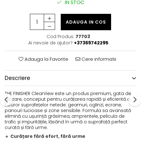
IN STOC
ADAUGA IN COS
Cod Produs:
77703
Ai nevoie de ajutor?
+37369742295
Adauga la Favorite
Cere informatii
Descriere
THE FINISHER ClearView este un produs premium, gata de
utilizare, conceput pentru curățarea rapidă și eficientă a
tuturor suprafețelor netede: geamuri, oglinzi, ecrane,
panouri lucioase și zone sensibile. Formula sa avansată
elimină cu ușurință grăsimea, amprentele, pelicula de
trafic și impuritățile, lăsând în urmă o suprafață perfect
curată și fără urme.
🔸
Curățare fără efort, fără urme