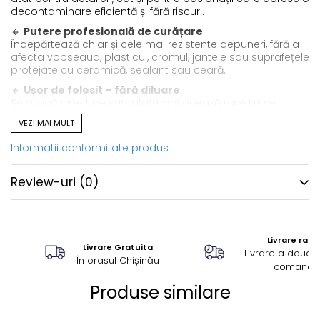
decontaminare eficientă și fără riscuri.
🔸
Putere profesională de curățare
Îndepărtează chiar și cele mai rezistente depuneri, fără a
afecta vopseaua, plasticul, cromul, jantele sau suprafețele
protejate cu ceramică, sealant sau ceară.
🔸
Ușor de folosit – fără diluare
Se aplică direct pe suprafață, acționează rapid și se
clătește fără efort. Ideal pentru contaminare grea.
VEZI MAI MULT
🔸
Perfect pentru mentenanță regulată
Informatii conformitate produs
Redă suprafeței aspectul “fresh”, eliminând contaminanții
care afectează luciul și performanța protecțiilor.
Review-uri
(0)
Beneficii cheie
Dizolvă gudron, asfalt, adezivi și reziduuri persistente
Sigur pentru toate suprafețele exterioare
Livrare rapi
Livrare Gratuita
Acționează rapid și eficient
Livrare a doua z
În orașul Chișinău
comandă
Ideal pentru detailing profesional și utilizare de
acasă
Produse similare
Funcționează pe suprafețe umede sau uscate