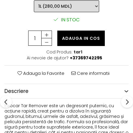
IN STOC
ADAUGA IN COS
Cod Produs:
tar1
Ai nevoie de ajutor?
+37369742295
Adauga la Favorite
Cere informatii
Descriere
Ewocar Tar Remover este un degresant puternic, cu
acțiune rapidă, creat pentru a dizolva în siguranță
gudronul, bitumul, urmele de asfalt, adezivul, grăsimea și
pelicula persistentă de trafic. Formula sa profesională, dar
sigură pentru toate suprafețele exterioare, îl face ideal
atât pentru detaileri, cât și pentru pasionații care doresc o