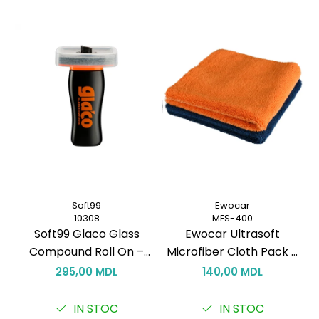
Soft99
Ewocar
10308
MFS-400
Soft99 Glaco Glass
Ewocar Ultrasoft
Compound Roll On –
Microfiber Cloth Pack –
T
Curățător Abraziv pentru
Lavete premium din
295,00 MDL
140,00 MDL
Sticlă, 100 ml
microfibră, dual-pile,
pentru detailing
IN STOC
IN STOC