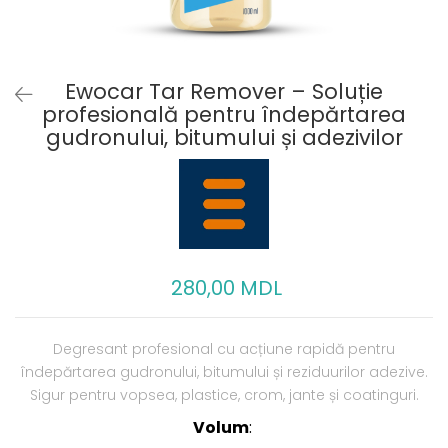
Ewocar Tar Remover – Soluție
profesională pentru îndepărtarea
gudronului, bitumului și adezivilor
280,00 MDL
Degresant profesional cu acțiune rapidă pentru
îndepărtarea gudronului, bitumului și reziduurilor adezive.
Sigur pentru vopsea, plastice, crom, jante și coatinguri.
Volum
: