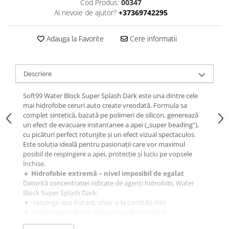
Cod Produs:
00347
Ai nevoie de ajutor?
+37369742295
Adauga la Favorite
Cere informatii
Descriere
Soft99 Water Block Super Splash Dark este una dintre cele
mai hidrofobe ceruri auto create vreodată. Formula sa
complet sintetică, bazată pe polimeri de silicon, generează
un efect de evacuare instantanee a apei („super beading”),
cu picături perfect rotunjite și un efect vizual spectaculos.
Este soluția ideală pentru pasionații care vor maximul
posibil de respingere a apei, protecție și luciu pe vopsele
închise.
🔸
Hidrofobie extremă – nivel imposibil de egalat
Datorită concentrației ridicate de agenți hidrofobi, Water
Block Super Splash Dark:
respinge apa instant, chiar și la cantități mici
reduce semnificativ depunerea de murdărie
minimizează petele de apă și efectele ploilor acide