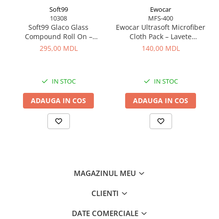
Soft99
Ewocar
10308
MFS-400
Soft99 Glaco Glass
Ewocar Ultrasoft Microfiber
Compound Roll On –
Cloth Pack – Lavete
Curățător Abraziv pentru
premium din microfibră,
295,00 MDL
140,00 MDL
Sticlă, 100 ml
dual-pile, pentru detailing
profesionist
IN STOC
IN STOC
ADAUGA IN COS
ADAUGA IN COS
MAGAZINUL MEU
CLIENTI
DATE COMERCIALE