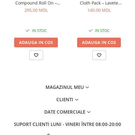
Compound Roll On –
Cloth Pack – Lavete
Ø orbită: 12 mm
Curățător Abraziv pentru
premium din microfibră,
Putere: 400 W
295,00 MDL
140,00 MDL
Sticlă, 100 ml
dual-pile, pentru detailing
Turație: 4000–5500 RPM
profesionist
Greutate: 2,6 kg
Filet taler: M8
IN STOC
IN STOC
Control electronic viteză
ADAUGA IN COS
ADAUGA IN COS
MAGAZINUL MEU
CLIENTI
DATE COMERCIALE
SUPORT CLIENTI
LUNI - VINERI ÎNTRE 08:00-20:00