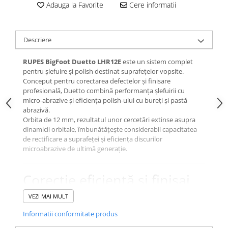
Adauga la Favorite
Cere informatii
Descriere
RUPES BigFoot Duetto LHR12E
este un sistem complet
pentru șlefuire și polish destinat suprafețelor vopsite.
Conceput pentru corectarea defectelor și finisare
profesională, Duetto combină performanța șlefuirii cu
micro-abrazive și eficiența polish-ului cu bureți și pastă
abrazivă.
Orbita de 12 mm, rezultatul unor cercetări extinse asupra
dinamicii orbitale, îmbunătățește considerabil capacitatea
de rectificare a suprafeței și eficiența discurilor
microabrazive de ultimă generație.
Corecție eficientă și finisaj
predictibil
VEZI MAI MULT
Combinația Duetto + discuri microabrazive este extrem de
Informatii conformitate produs
eficientă pentru:
netezirea efectului „coajă de portocală”