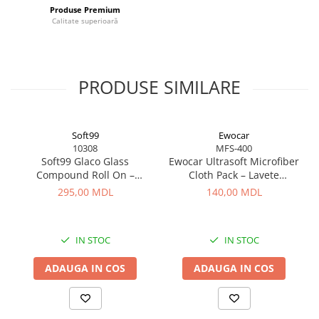
Produse Premium
Calitate superioară
PRODUSE SIMILARE
Soft99
Ewocar
10308
MFS-400
Soft99 Glaco Glass
Ewocar Ultrasoft Microfiber
Compound Roll On –
Cloth Pack – Lavete
Curățător Abraziv pentru
premium din microfibră,
295,00 MDL
140,00 MDL
Sticlă, 100 ml
dual-pile, pentru detailing
profesionist
IN STOC
IN STOC
ADAUGA IN COS
ADAUGA IN COS