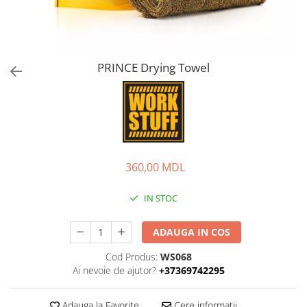
PRINCE Drying Towel
360,00 MDL
IN STOC
ADAUGA IN COS
Cod Produs:
WS068
Ai nevoie de ajutor?
+37369742295
Adauga la Favorite
Cere informatii