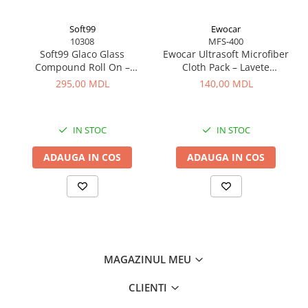
Soft99
Ewocar
10308
MFS-400
Soft99 Glaco Glass
Ewocar Ultrasoft Microfiber
Compound Roll On –
Cloth Pack – Lavete
Curățător Abraziv pentru
premium din microfibră,
295,00 MDL
140,00 MDL
Sticlă, 100 ml
dual-pile, pentru detailing
profesionist
IN STOC
IN STOC
ADAUGA IN COS
ADAUGA IN COS
MAGAZINUL MEU
CLIENTI