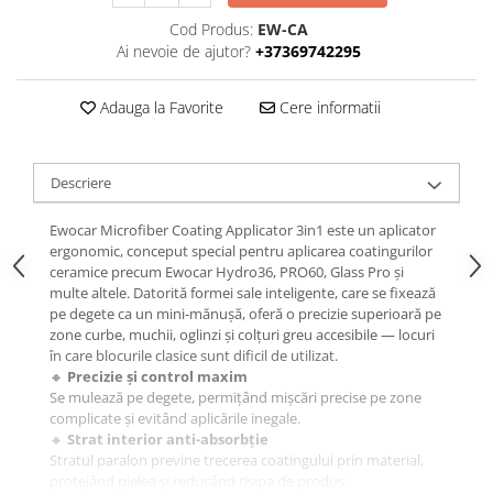
Cod Produs:
EW-CA
Ai nevoie de ajutor?
+37369742295
Adauga la Favorite
Cere informatii
Descriere
Ewocar Microfiber Coating Applicator 3in1 este un aplicator
ergonomic, conceput special pentru aplicarea coatingurilor
ceramice precum Ewocar Hydro36, PRO60, Glass Pro și
multe altele. Datorită formei sale inteligente, care se fixează
pe degete ca un mini-mănușă, oferă o precizie superioară pe
zone curbe, muchii, oglinzi și colțuri greu accesibile — locuri
în care blocurile clasice sunt dificil de utilizat.
🔸
Precizie și control maxim
Se mulează pe degete, permițând mișcări precise pe zone
complicate și evitând aplicările inegale.
🔸
Strat interior anti-absorbție
Stratul paralon previne trecerea coatingului prin material,
protejând pielea și reducând risipa de produs.