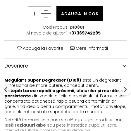
ADAUGA IN COS
Cod Produs:
D10801
Ai nevoie de ajutor?
+37369742295
Adauga la Favorite
Cere informatii
Descriere
Meguiar’s Super Degreaser (D108)
este un degresant
profesional de mare putere, conceput pentru
îndepărtarea rapidă a grăsimii, uleiurilor și murdăriei
persistente
din zonele dificile ale vehiculului. Formula sa
concentrată acționează rapid asupra contaminărilor
grele, fiind ideală pentru compartimentul motor, anvelope,
pasajele roților și alte suprafețe foarte murdare.
Datorită formulei sale care se clătește ușor, produsul
nu
lasă reziduuri albe
sau pete inestetice după utilizare,
oferind rezultate profesionale în detailing.