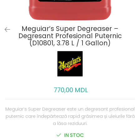
Meguiar’s Super Degreaser –
Degresant Profesional Puternic
(D10801, 3.78 L / 1 Gallon)
770,00 MDL
Meguiar’s Super Degreaser este un degresant profesional
puternic care îndepărtează rapid grăsimea și uleiurile fără
a lăsa reziduuri.
IN STOC