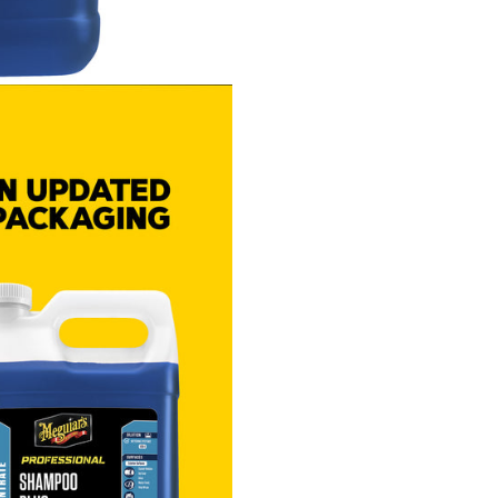
🔹
Clătire ușoară fără pete 
Apa se scurge ușor, reducând r
apariției petelor.
Beneficii cheie
Șampon auto profesional 
detailing
Spumă densă și lubrifiere r
Curăță vopseaua fără zgâri
Nu îndepărtează ceara sau
sealantul
Lasă suprafața lucioasă și
Clătire ușoară și fără pete
Utilizare
recomandată
Ideal pentru:
Spălarea manuală a
vehiculelor
Întreținerea mașinilor prot