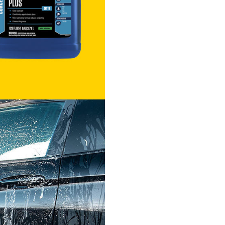
ceară sau sealant
Detailing auto profesional
utilizare acasă
Mod de utilizare
Diluați șamponul într-o găl
apă.
Spălați vehiculul cu un bur
mănușă de spălare.
Clătiți bine cu apă curată.
Uscați vehiculul cu un pro
microfibră.
Specificații
Produs:
Meguiar’s Sham
Plus
Cod produs:
D11101
Volum:
3.78 L / 1 Gallon
Tip: șampon auto profesio
Formula: biodegradabilă, 
shop safe