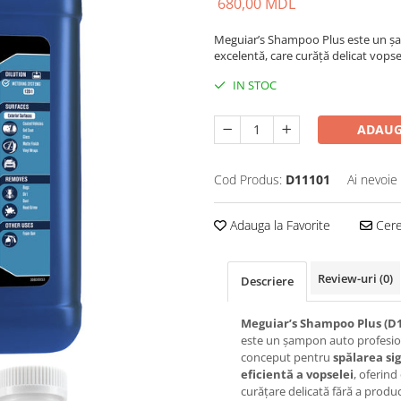
680,00 MDL
Meguiar’s Shampoo Plus este un șa
excelentă, care curăță delicat vopse
IN STOC
ADAUG
Cod Produs:
D11101
Ai nevoie
Adauga la Favorite
Cere 
Review-uri
(0)
Descriere
Meguiar’s Shampoo Plus (D1
este un șampon auto profesio
conceput pentru
spălarea sig
eficientă a vopselei
, oferind
curățare delicată fără a produ