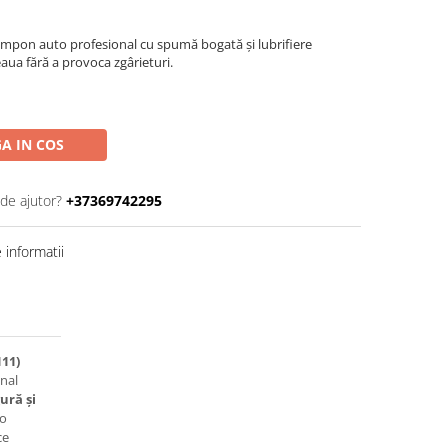
mpon auto profesional cu spumă bogată și lubrifiere
aua fără a provoca zgârieturi.
A IN COS
 de ajutor?
+37369742295
informatii
11)
nal
ură și
 o
ce