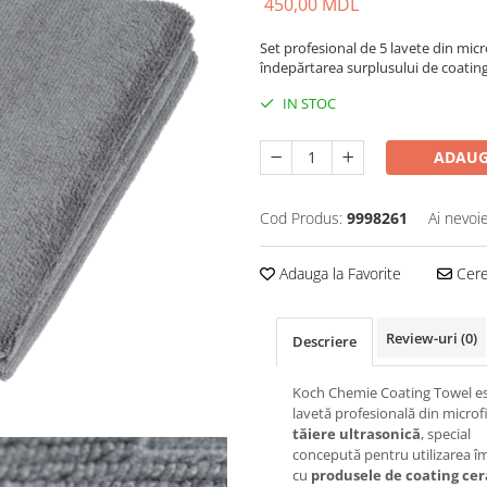
450,00 MDL
Set profesional de 5 lavete din micro
îndepărtarea surplusului de coating
IN STOC
ADAUG
Cod Produs:
9998261
Ai nevoi
Adauga la Favorite
Cere 
Review-uri
(0)
Descriere
Koch Chemie Coating Towel es
lavetă profesională din microf
tăiere ultrasonică
, special
concepută pentru utilizarea 
cu
produsele de coating cer