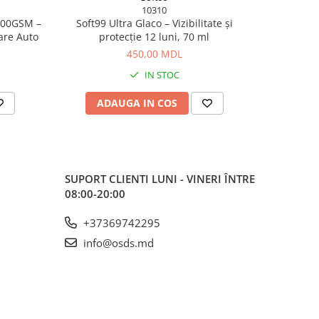
10310
800GSM –
Soft99 Ultra Glaco – Vizibilitate și
Ewocar W
are Auto
protecție 12 luni, 70 ml
premium d
450,00 MDL
IN STOC
ADAUGA IN COS
AD
SUPORT CLIENTI
LUNI - VINERI ÎNTRE
08:00-20:00
+37369742295
info@osds.md