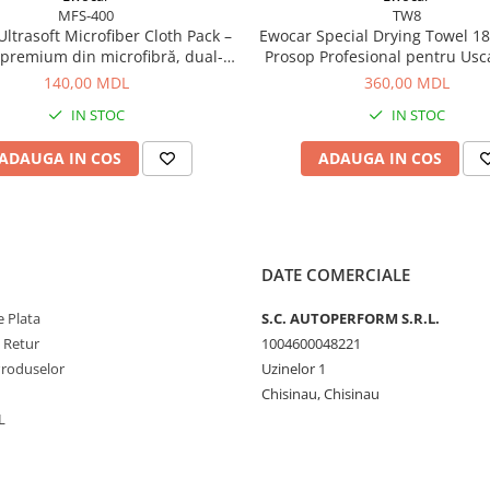
MFS-400
TW8
ltrasoft Microfiber Cloth Pack –
Ewocar Special Drying Towel 1
 premium din microfibră, dual-
Prosop Profesional pentru Usc
 pentru detailing profesionist
140,00 MDL
360,00 MDL
IN STOC
IN STOC
ADAUGA IN COS
ADAUGA IN COS
DATE COMERCIALE
 Plata
S.C. AUTOPERFORM S.R.L.
e Retur
1004600048221
Produselor
Uzinelor 1
Chisinau, Chisinau
L