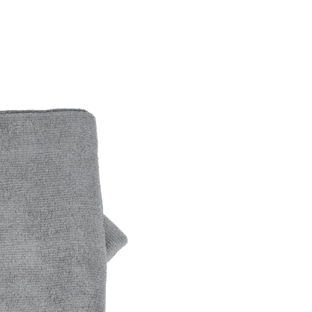
potențialul de zgâriere în timp
buffing-ului.
🔸
Performanță profesional
Microfibra warp-knitted asigu
durabilitate, absorbție uniform
utilizare repetată.
Beneficii cheie
Tăiere ultrasonică – fără m
care pot zgâria
Compatibile cu coating-uri
ceramice și sigilări
Microfibră premium 300 g
Set 5 bucăți 40×40 cm
Absorbție excelentă și șter
uniformă
Siguranță maximă pe lac 
sau fresh