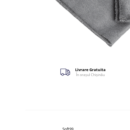
Livrare Gratuita
În orașul Chișinău
Soft99