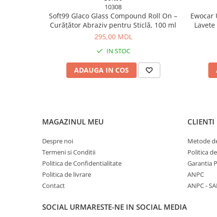
10308
Soft99 Glaco Glass Compound Roll On –
Ewocar U
Curățător Abraziv pentru Sticlă, 100 ml
Lavete
pile,
295,00 MDL
IN STOC
ADAUGA IN COS
MAGAZINUL MEU
CLIENTI
Despre noi
Metode de
Termeni si Conditii
Politica d
Politica de Confidentialitate
Garantia 
Politica de livrare
ANPC
Contact
ANPC - SA
SOCIAL
URMARESTE-NE IN SOCIAL MEDIA