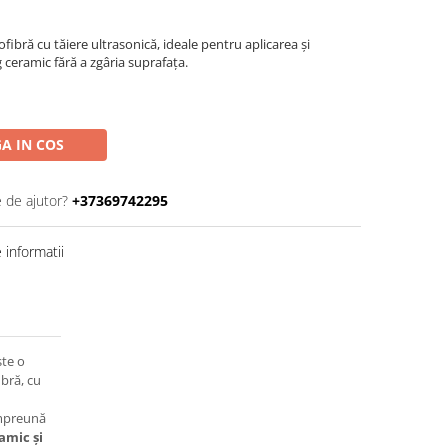
fibră cu tăiere ultrasonică, ideale pentru aplicarea și
 ceramic fără a zgâria suprafața.
A IN COS
e de ajutor?
+37369742295
informatii
te o
ibră, cu
împreună
amic și