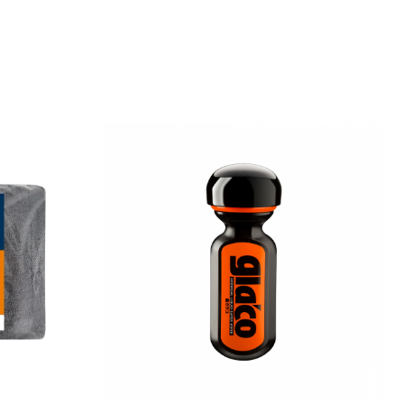
direct, reducând riscul zgârieturilor la etapa de spălare
cu mănușa.
Beneficii principale:
putere mare de curățare
sigur pe suprafețe protejate (diluție corectă)
ideal pentru pre-spălare fără contact
acționează rapid asupra depunerilor persistente
eficient pentru întreținere profesională sau uz
casnic