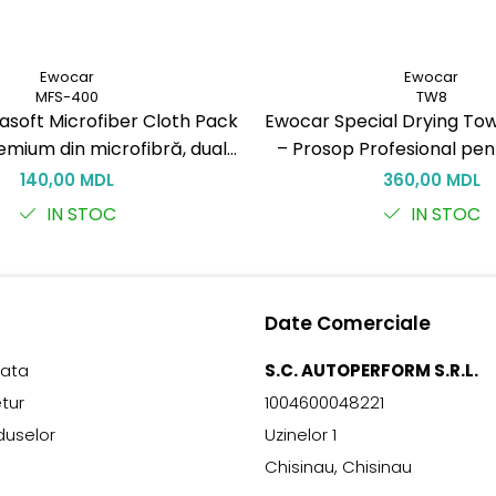
Ewocar
Ewocar
MFS-400
TW8
asoft Microfiber Cloth Pack
Ewocar Special Drying To
emium din microfibră, dual-
– Prosop Profesional pen
tru detailing profesionist
Auto
140,00 MDL
360,00 MDL
IN STOC
IN STOC
Date Comerciale
lata
S.C. AUTOPERFORM S.R.L.
etur
1004600048221
duselor
Uzinelor 1
Chisinau, Chisinau