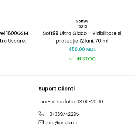
Soft99
10310
wel 1800GSM
Soft99 Ultra Glaco – Vizibilitate și
tru Uscare
protecție 12 luni, 70 ml
450,00 MDL
IN STOC
Suport Clienti
Luni - Vineri Între 08:00-20:00
+37369742295
info@osds.md