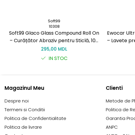
Soft99
10308
Soft99 Glaco Glass Compound Roll On
Ewocar Ultr
– Curățător Abraziv pentru Sticlă, 100
– Lavete pr
ml
pile, pen
295,00 MDL
IN STOC
Magazinul Meu
Clienti
Despre noi
Metode de P
Termeni si Conditii
Politica de R
Politica de Confidentialitate
Garantia Pro
Politica de livrare
ANPC