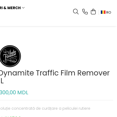
RI & MERCH
RO
Dynamite Traffic Film Remover
1L
300,00 MDL
oluție concentrată de curățare a peliculei rutiere