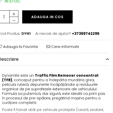
IN STOC
ADAUGA IN COS
Cod Produs:
DYN1
Ai nevoie de ajutor?
+37369742295
Adauga la Favorite
Cere informatii
Descriere
Dynamite este un
Traffic Film Remover concentrat
(TFR)
, conceput pentru a îndepărta murdăria grea,
pelicula rutieră, depunerile încăpățânate și reziduurile
organice de pe suprafețele exterioare ale vehiculului.
Formula sa puternică, dar sigură, este ideală ca prim pas
în procesul de pre-spălare, pregătind mașina pentru o
curățare completă.
Poate fi folosit atât pe vehicule protejate (ceară, sealant,