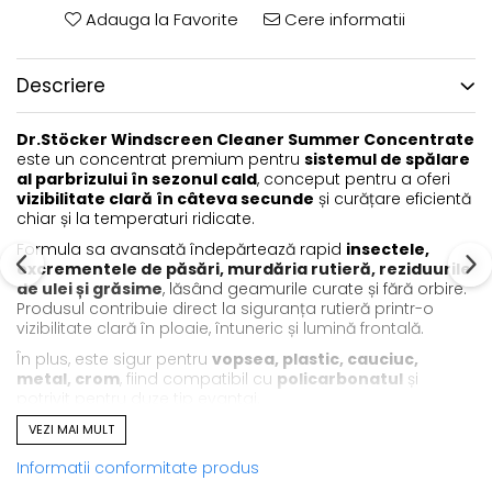
Adauga la Favorite
Cere informatii
Descriere
Dr.Stöcker Windscreen Cleaner Summer Concentrate
este un concentrat premium pentru
sistemul de spălare
al parbrizului în sezonul cald
, conceput pentru a oferi
vizibilitate clară în câteva secunde
și curățare eficientă
chiar și la temperaturi ridicate.
Formula sa avansată îndepărtează rapid
insectele,
excrementele de păsări, murdăria rutieră, reziduurile
de ulei și grăsime
, lăsând geamurile curate și fără orbire.
Produsul contribuie direct la siguranța rutieră printr-o
vizibilitate clară în ploaie, întuneric și lumină frontală.
În plus, este sigur pentru
vopsea, plastic, cauciuc,
metal, crom
, fiind compatibil cu
policarbonatul
și
potrivit pentru duze tip evantai.
Parfumul
fresh de citrice
oferă o experiență plăcută la
VEZI MAI MULT
utilizare.
Informatii conformitate produs