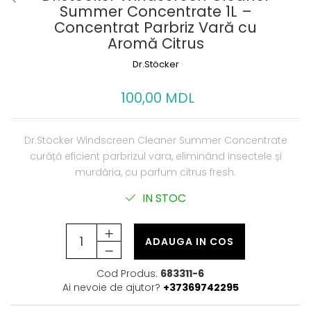
Summer Concentrate 1L –
Concentrat Parbriz Vară cu
Aromă Citrus
Dr.Stöcker
100,00 MDL
Dr.Stöcker Windscreen Cleaner Summer Concentrate
curăță eficient parbrizul vara, eliminând insectele și
murdăria, cu parfum citrus fresh.
IN STOC
ADAUGA IN COS
Cod Produs:
683311-6
Ai nevoie de ajutor?
+37369742295