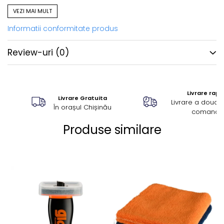
tunsă uniform la
20 mm
,
VEZI MAI MULT
dispusă într-un model
extrem de dens
,
Informatii conformitate produs
montată pe un
strat de spumă special proiectat
.
Această construcție oferă:
Review-uri
(0)
echilibru optim,
o performanță constantă,
Livrare rapi
capacitate de adaptare pe suprafețe drepte și
Livrare Gratuita
Livrare a doua z
curbe,
În orașul Chișinău
comandă
rezultate de top în corecția defectelor moderate
Produse similare
până la severe,
un finisaj mult mai curat comparativ cu padurile
clasice din lână.
Tehnologie avansată →
Tăiere + finisaj într-un
singur pad