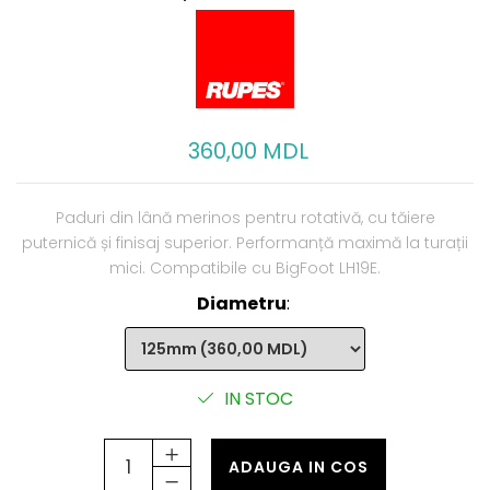
360,00 MDL
Paduri din lână merinos pentru rotativă, cu tăiere
puternică și finisaj superior. Performanță maximă la turații
mici. Compatibile cu BigFoot LH19E.
Diametru
:
IN STOC
ADAUGA IN COS