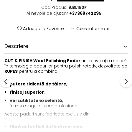
Cod Produs:
9.BL150F
Ai nevoie de ajutor?
+37369742295
Adauga la Favorite
Cere informatii
Descriere
CUT & FINISH Wool Polishing Pads
sunt o evoluție majoră
în tehnologia padurilor pentru polish rotativ, dezvoltate de
RUPES
pentru a combina:
putere ridicată de tăiere
,
finisaj superior
,
versatilitate excelentă
,
într-un singur sistem profesional.
Aceste paduri sunt fabricate exclusiv din:
fibră autentică de lână merinos
,