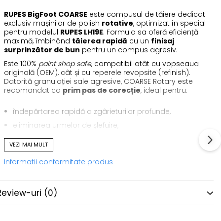
RUPES BigFoot COARSE
este compusul de tăiere dedicat
exclusiv mașinilor de polish
rotative
, optimizat în special
pentru modelul
RUPES LH19E
. Formula sa oferă eficiență
maximă, îmbinând
tăierea rapidă
cu un
finisaj
surprinzător de bun
pentru un compus agresiv.
Este 100%
paint shop safe
, compatibil atât cu vopseaua
originală (OEM), cât și cu reperele revopsite (refinish).
Datorită granulației sale agresive, COARSE Rotary este
recomandat ca
prim pas de corecție
, ideal pentru:
îndepărtarea rapidă a zgârieturilor profunde,
eliminarea urmelor de șlefuire,
restaurarea lacurilor degradate,
VEZI MAI MULT
obținerea unui luciu ridicat pe suprafețe severe.
Informatii conformitate produs
Compușii BigFoot pentru rotative sunt formulați pe baza
unor cercetări avansate, folosind
amestecuri abrazive
de înaltă calitate
, fără silicon și cu o consistență
Review-uri
(0)
optimizată pentru aplicare uniformă pe pad.
Avantaje principale