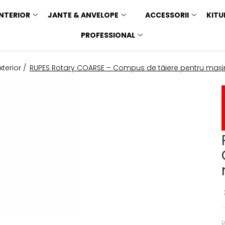
INTERIOR
JANTE & ANVELOPE
ACCESSORII
KITU
PROFESSIONAL
xterior /
RUPES Rotary COARSE – Compus de tăiere pentru mașin