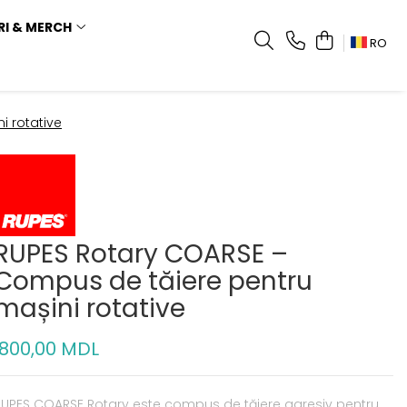
RI & MERCH
RO
i rotative
RUPES Rotary COARSE –
Compus de tăiere pentru
mașini rotative
800,00 MDL
RUPES COARSE Rotary este compus de tăiere agresiv pentru