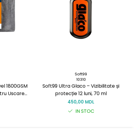
Soft99
10310
wel 1800GSM
Soft99 Ultra Glaco – Vizibilitate și
tru Uscare
protecție 12 luni, 70 ml
450,00 MDL
IN STOC