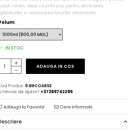
olish rotativ, ideal ca prim pas pentru eliminarea
gârieturilor și restaurarea lacurilor deteriorate.
Volum
:
IN STOC
ADAUGA IN COS
Cod Produs:
9.BRCOARSE
i nevoie de ajutor?
+37369742295
Adauga la Favorite
Cere informatii
Descriere