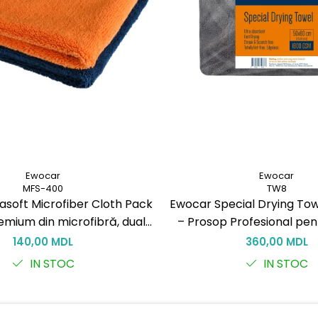
Ewocar
Ewocar
MFS-400
TW8
asoft Microfiber Cloth Pack
Ewocar Special Drying To
emium din microfibră, dual-
– Prosop Profesional pen
tru detailing profesionist
Auto
140,00 MDL
360,00 MDL
IN STOC
IN STOC