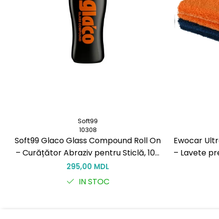
Soft99
10308
Soft99 Glaco Glass Compound Roll On
Ewocar Ultr
– Curățător Abraziv pentru Sticlă, 100
– Lavete pr
ml
pile, pen
295,00 MDL
IN STOC