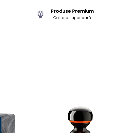
Produse Premium
Tăiere agresivă, ideală pentru defecte severe
Calitate superioară
Finisaj bun raportat la nivelul de abrazivitate
Formulă fără silicon, sigură în service-uri & vopsitorii
Distribuție uniformă pe pad → experiență stabilă
Compatibil cu orice tip de vopsea (OEM sau
refinish)
Recomandat pentru RUPES LH19E și toate polisherele
rotative