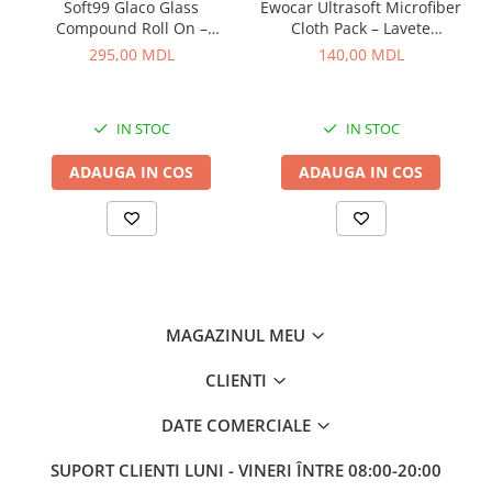
Soft99 Glaco Glass
Ewocar Ultrasoft Microfiber
Compound Roll On –
Cloth Pack – Lavete
Curățător Abraziv pentru
premium din microfibră,
295,00 MDL
140,00 MDL
Sticlă, 100 ml
dual-pile, pentru detailing
profesionist
IN STOC
IN STOC
ADAUGA IN COS
ADAUGA IN COS
MAGAZINUL MEU
CLIENTI
DATE COMERCIALE
SUPORT CLIENTI
LUNI - VINERI ÎNTRE 08:00-20:00