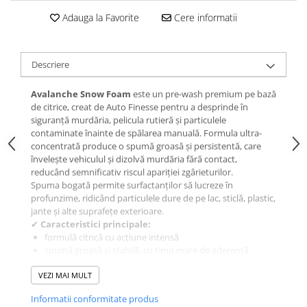
Adauga la Favorite
Cere informatii
Descriere
Avalanche Snow Foam
este un pre-wash premium pe bază
de citrice, creat de Auto Finesse pentru a desprinde în
siguranță murdăria, pelicula rutieră și particulele
contaminate înainte de spălarea manuală. Formula ultra-
concentrată produce o spumă groasă și persistentă, care
învelește vehiculul și dizolvă murdăria fără contact,
reducând semnificativ riscul apariției zgârieturilor.
Spuma bogată permite surfactanților să lucreze în
profunzime, ridicând particulele dure de pe lac, sticlă, plastic,
jante și alte suprafețe exterioare.
✔
Caracteristici principale:
formulă citrică cu acțiune intensă
spumă groasă și stabilă, cu timp mare de aderență
ridică și suspendă contaminarea pentru o clătire sigură
VEZI MAI MULT
ideal pentru pre-spălare înaintea contactului
sigur pentru ceară, sealant și coating ceramic
Informatii conformitate produs
potrivit pentru toate suprafețele exterioare