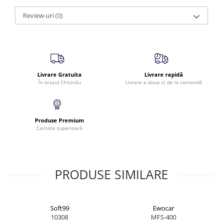
✔
Beneficii:
Review-uri
reduce riscul de apariție a swirls-urilor
(0)
curăță fără frecare
eficiență ridicată, datorită concentrației mari
ideal pentru utilizare cu lance de spumă
Avalanche este un pas esențial în procesul profesional de
detailing, garantând o spălare sigură și eficientă.
Livrare Gratuita
Livrare rapidă
În orașul Chișinău
Livrare a doua zi de la comandă
Produse Premium
Calitate superioară
PRODUSE SIMILARE
Soft99
Ewocar
10308
MFS-400