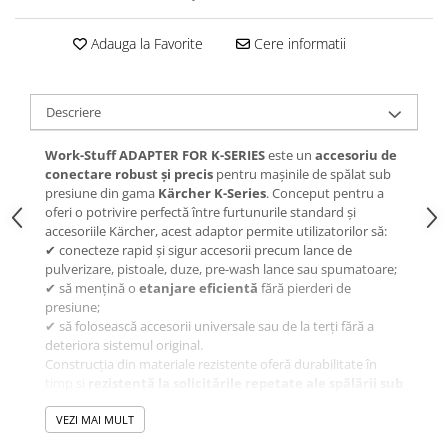
Adauga la Favorite
Cere informatii
Descriere
Work-Stuff ADAPTER FOR K-SERIES
este un
accesoriu de
conectare robust și precis
pentru mașinile de spălat sub
presiune din gama
Kärcher K-Series
. Conceput pentru a
oferi o potrivire perfectă între furtunurile standard și
accesoriile Kärcher, acest adaptor permite utilizatorilor să:
✔ conecteze rapid și sigur accesorii precum lance de
pulverizare, pistoale, duze, pre-wash lance sau spumatoare;
✔ să mențină o
etanjare eficientă
fără pierderi de
presiune;
✔ să folosească accesorii universale sau de la terți fără a
deteriora sistemul original.
Construcția din materiale rezistente oferă durabilitate în
timp și
rezistență la solicitările repetate ale spălării sub
presiune
, precum și la condiții variate de lucru în ateliere,
spălătorii sau în aplicații profesionale și semi-profesionale.
VEZI MAI MULT