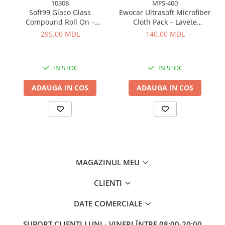
10308
MFS-400
Soft99 Glaco Glass
Ewocar Ultrasoft Microfiber
Compound Roll On –
Cloth Pack – Lavete
Curățător Abraziv pentru
premium din microfibră,
295,00 MDL
140,00 MDL
Sticlă, 100 ml
dual-pile, pentru detailing
profesionist
IN STOC
IN STOC
ADAUGA IN COS
ADAUGA IN COS
MAGAZINUL MEU
CLIENTI
DATE COMERCIALE
SUPORT CLIENTI
LUNI - VINERI ÎNTRE 08:00-20:00